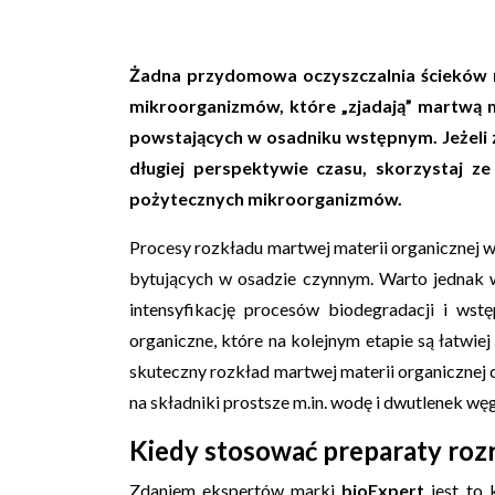
Żadna przydomowa oczyszczalnia ścieków n
mikroorganizmów, które „zjadają” martwą m
powstających w osadniku wstępnym. Jeżeli 
długiej perspektywie czasu, skorzystaj z
pożytecznych mikroorganizmów.
Procesy rozkładu martwej materii organicznej 
bytujących w osadzie czynnym. Warto jednak 
intensyfikację procesów biodegradacji i wst
organiczne, które na kolejnym etapie są łatwi
skuteczny rozkład martwej materii organicznej cz
na składniki prostsze m.in. wodę i dwutlenek węg
Kiedy stosować preparaty ro
Zdaniem ekspertów marki
bioExpert
jest to 