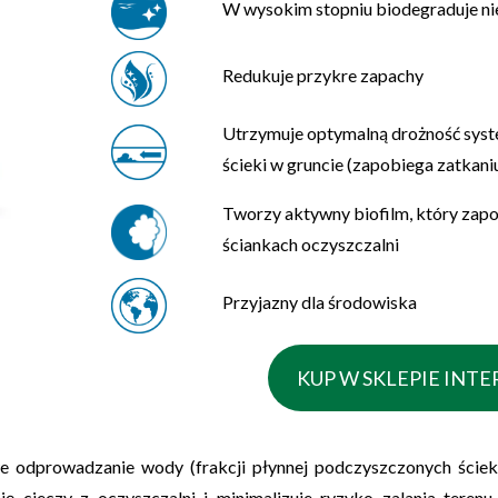
W wysokim stopniu biodegraduje ni
Redukuje przykre zapachy
Utrzymuje optymalną drożność sys
ścieki w gruncie (zapobiega zatkani
Tworzy aktywny biofilm, który zapo
ściankach oczyszczalni
Przyjazny dla środowiska
KUP W SKLEPIE IN
we odprowadzanie wody (frakcji płynnej podczyszczonych ści
ię cieczy z oczyszczalni i minimalizuje ryzyko zalania tere