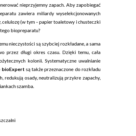
 generować nieprzyjemny zapach. Aby zapobiegać
reparatu zawiera miliardy wyselekcjonowanych
celulozę (w tym – papier toaletowy i chusteczki
 tego biopreparatu?
mu nieczystości są szybciej rozkładane, a sama
o przez długi okres czasu. Dzięki temu, cała
ożytecznych kolonii. Systematyczne uwalnianie
e
bioExpert
są także przeznaczone do rozkładu
, redukują osady, neutralizują przykre zapachy,
ciankach szamba.
szczalni