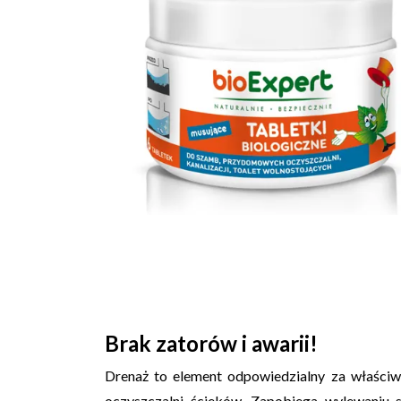
Brak zatorów i awarii!
Drenaż to element odpowiedzialny za właści
oczyszczalni ścieków. Zapobiega wylewaniu s