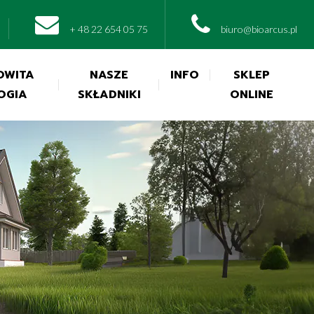
+ 48 22 654 05 75
biuro@bioarcus.pl
OWITA
NASZE
INFO
SKLEP
OGIA
SKŁADNIKI
ONLINE