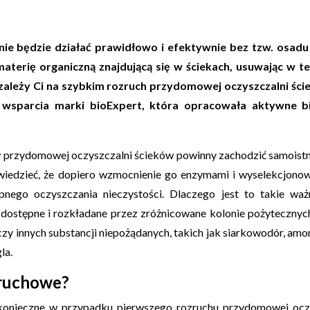
ie będzie działać prawidłowo i efektywnie bez tzw. osadu
aterię organiczną znajdującą się w ściekach, usuwając w t
zależy Ci na szybkim rozruch przydomowej oczyszczalni śc
e wsparcia marki bioExpert, która opracowała aktywne b
w przydomowej oczyszczalni ścieków powinny zachodzić samoist
wiedzieć, że dopiero wzmocnienie go enzymami i wyselekcjono
ępnego oczyszczania nieczystości. Dlaczego jest to takie wa
ej dostępne i rozkładane przez zróżnicowane kolonie pożyteczn
y innych substancji niepożądanych, takich jak siarkowodór, amoni
la.
zruchowe?
konieczne w przypadku pierwszego rozruchu przydomowej oczy