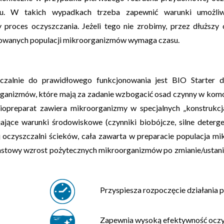
eniu. W takich wypadkach trzeba zapewnić warunki umożli
 proces oczyszczania
. Jeżeli tego nie zrobimy, przez dłuższy
icowanych populacji mikroorganizmów wymaga czasu.
szczalnie do prawidłowego funkcjonowania jest BIO Starte
rganizmów, które mają za zadanie wzbogacić osad czynny w komo
iopreparat zawiera mikroorganizmy w specjalnych „konstrukcja
jące warunki środowiskowe (czynniki biobójcze, silne detergent
oczyszczalni ścieków, cała zawarta w preparacie populacja m
astowy wzrost pożytecznych mikroorganizmów po zmianie/ustan
Przyspiesza rozpoczęcie działania 
Zapewnia wysoką efektywność ocz