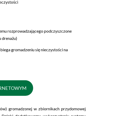
eczystości
temu rozprowadzającego podczyszczone
u drenażu)
biega gromadzeniu się nieczystości na
TERNETOWYM
eków) gromadzonej w zbiornikach przydomowej
nu. Dzięki dodatkowemu wykorzystaniu systemu