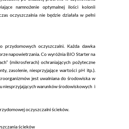
wiające
namnożenie optymalnej ilości kolonii
 czas oczyszczalnia nie będzie działała w pełni
r do przydomowych oczyszczalni. Każda dawka
rze napowietrzania.
Co wyróżnia BIO Starter na
ch” (mikrosferach) ochraniających pożyteczne
y, zasolenie, niesprzyjające wartości pH itp.).
ikroorganizmów jest uwalniana do środowiska w
iu niesprzyjających warunków środowiskowych
i
przydomowej oczyszczalni ścieków.
yszczania ścieków