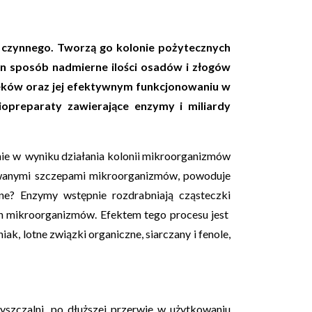
 czynnego. Tworzą go kolonie pożytecznych
en sposób nadmierne ilości osadów i złogów
ieków oraz jej efektywnym funkcjonowaniu w
iopreparaty zawierające enzymy i miliardy
nie w
wyniku działania kolonii mikroorganizmów
wanymi
szczepami mikroorganizmów, powoduje
żne? Enzymy wstępnie rozdrabniają cząsteczki
ych mikroorganizmów. Efektem tego procesu jest
ak, lotne związki organiczne, siarczany i fenole,
szczalni, po dłuższej przerwie w użytkowaniu