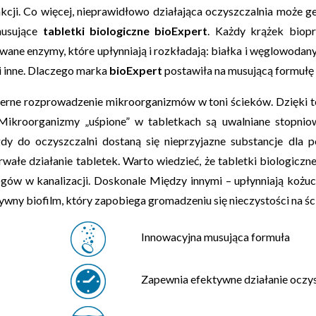
nkcji. Co więcej, nieprawidłowo działająca oczyszczalnia może
musujące
tabletki biologiczne bioExpert
. Każdy krążek biop
ne enzymy, które upłynniają i rozkładają: białka i węglowodany, 
 inne.
Dlaczego marka
bioExpert
postawiła na musującą formułę
rne rozprowadzenie mikroorganizmów w toni ścieków. Dzięki te
 Mikroorganizmy „uśpione” w tabletkach są uwalniane stopniow
dy do oczyszczalni dostaną się nieprzyjazne substancje dla p
wałe działanie tabletek.
Warto wiedzieć, że tabletki biologiczn
gów w kanalizacji.
Doskonale
Między innymi – upłynniają kożuch
ywny biofilm, który zapobiega gromadzeniu się nieczystości na ś
Innowacyjna musująca formuła
Zapewnia efektywne działanie oczy