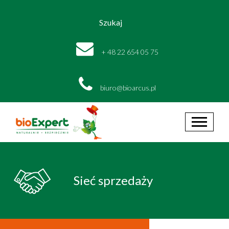
Szukaj
+ 48 22 654 05 75
biuro@bioarcus.pl
Sieć sprzedaży