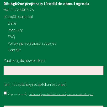
tel.: +22 654 05 75
Biologiczne preparaty i środki do domu i ogrodu
fax: +22 654 05 76
biuro@bioarcus.pl
O nas
Produkty
FAQ
Polityka prywatności i cookies
Kontakt
Zapisz się do newslettera
[anr_nocaptcha g-recaptcha-response]
Zapoznałem się z
informacją o administratorze i przetwarzaniu danych