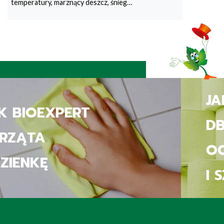
temperatury, marznący deszcz, śnieg…
JAK BIOEXPERT
DBA O
OCZYSZCZALNIE
I SZAMBA