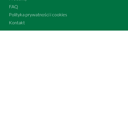
FAQ
Polityka prywatności i cookies
Kontakt
Zapisz się do newslettera
[anr_nocaptcha g-recaptcha-response]
Zapoznałem się z
informacją o administratorze i przetwarzaniu danych