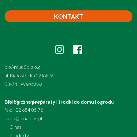
KONTAKT
bioArcus Sp. z o.o.
ul. Białostocka 22 lok. 9
03-741 Warszawa
tel.: +22 654 05 75
Biologiczne preparaty i środki do domu i ogrodu
fax: +22 654 05 76
biuro@bioarcus.pl
O nas
Produkty