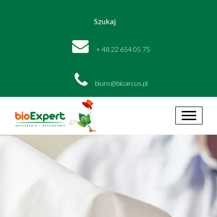
Szukaj
+ 48 22 654 05 75
biuro@bioarcus.pl