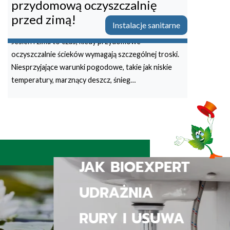
przydomową oczyszczalnię
przed zimą!
Instalacje sanitarne
Jesień i zima to czas, kiedy przydomowe
oczyszczalnie ścieków wymagają szczególnej troski.
Niesprzyjające warunki pogodowe, takie jak niskie
temperatury, marznący deszcz, śnieg…
JAK BIOEXPERT
UDRAŻNIA
RURY I USUWA