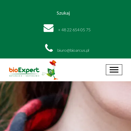
Szukaj
+ 48 22 654 05 75
biuro@bioarcus.pl