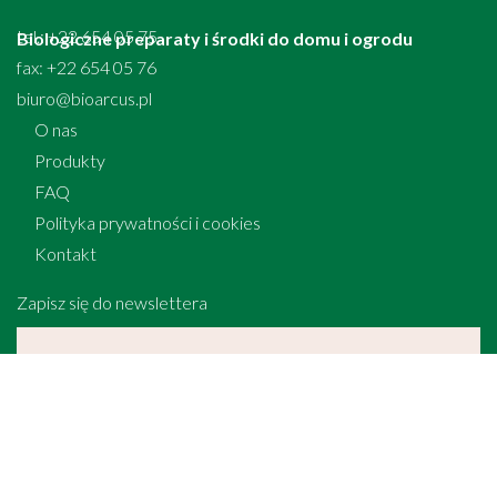
tel.: +22 654 05 75
Biologiczne preparaty i środki do domu i ogrodu
fax: +22 654 05 76
biuro@bioarcus.pl
O nas
Produkty
FAQ
Polityka prywatności i cookies
Kontakt
Zapisz się do newslettera
[anr_nocaptcha g-recaptcha-response]
Zapoznałem się z
informacją o administratorze i przetwarzaniu danych