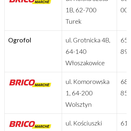
1B, 62-700
00
Turek
Ogrofol
ul. Grotnicka 4B,
65 
64-140
89
Włoszakowice
ul. Komorowska
68 
1, 64-200
85
Wolsztyn
ul. Kościuszki
61 