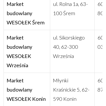
Market
ul. Rolna 1a, 63-
602
budowlany
100 Śrem
80
WESOŁEK Śrem
Market
ul. Sikorskiego
602
budowlany
40, 62-300
03
WESOŁEK
Września
Września
Market
Młynki
600
budowlany
Kraśnickie 5, 62-
87
WESOŁEK Konin
590 Konin