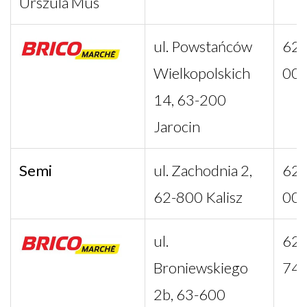
Urszula Mus
ul. Powstańców
62 
Wielkopolskich
00
14, 63-200
Jarocin
Semi
ul. Zachodnia 2,
62 
62-800 Kalisz
00
ul.
62 
Broniewskiego
74
2b, 63-600