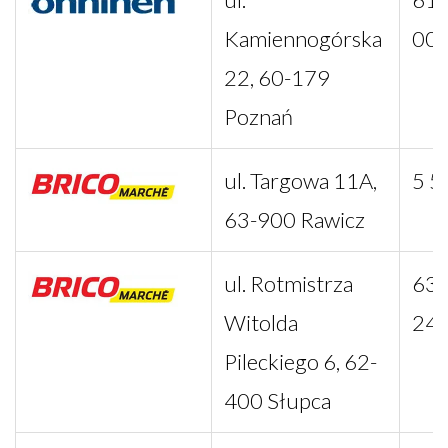
Kamiennogórska
00
22, 60-179
Poznań
ul. Targowa 11A,
5 5
63-900 Rawicz
ul. Rotmistrza
63 
Witolda
24
Pileckiego 6, 62-
400 Słupca