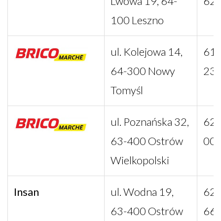
Lwowa 19, 64-
62
100 Leszno
ul. Kolejowa 14,
61 
64-300 Nowy
23
Tomyśl
ul. Poznańska 32,
62 
63-400 Ostrów
00
Wielkopolski
Insan
ul. Wodna 19,
62 
63-400 Ostrów
66