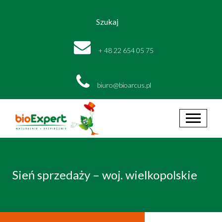
Szukaj
+ 48 22 654 05 75
biuro@bioarcus.pl
Sień sprzedaży – woj. wielkopolskie