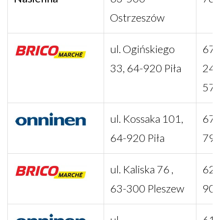
Ostrzeszów
ul. Ogińskiego
67 
33, 64-920 Piła
24 
57
ul. Kossaka 101,
67 
64-920 Piła
79
ul. Kaliska 76 ,
62 
63-300 Pleszew
90
ul.
61 