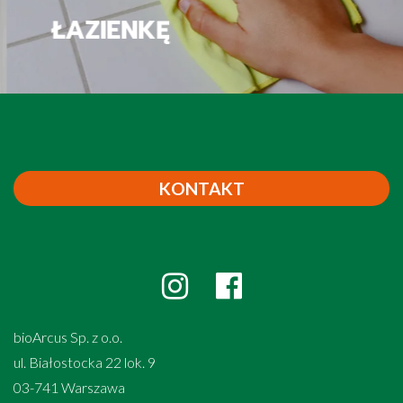
ŁAZIENKĘ
KONTAKT
bioArcus Sp. z o.o.
ul. Białostocka 22 lok. 9
03-741 Warszawa