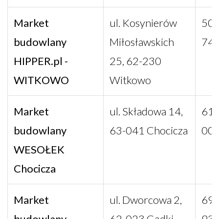
Market
ul. Kosynierów
502
budowlany
Miłosławskich
74
HIPPER.pl -
25, 62-230
WITKOWO
Witkowo
Market
ul. Składowa 14,
61 
budowlany
63-041 Chocicza
00
WESOŁEK
Chocicza
Market
ul. Dworcowa 2,
696
budowlany
62-023 Gądki
93