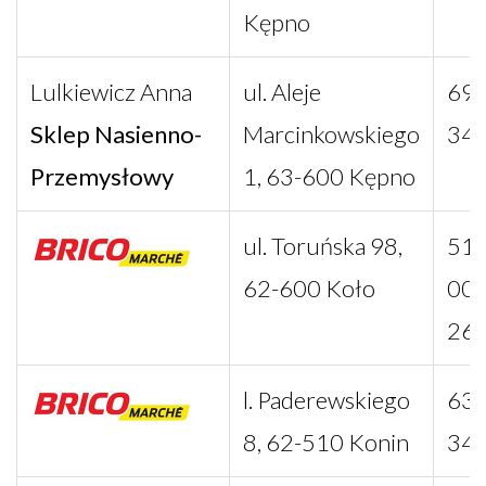
Kępno
Lulkiewicz Anna
ul. Aleje
693
Sklep Nasienno-
Marcinkowskiego
34
Przemysłowy
1, 63-600 Kępno
ul. Toruńska 98,
511
62-600 Koło
004
261
l. Paderewskiego
63 
8, 62-510 Konin
34