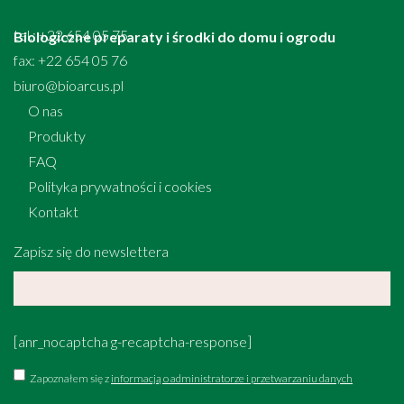
tel.: +22 654 05 75
Biologiczne preparaty i środki do domu i ogrodu
fax: +22 654 05 76
biuro@bioarcus.pl
O nas
Produkty
FAQ
Polityka prywatności i cookies
Kontakt
Zapisz się do newslettera
[anr_nocaptcha g-recaptcha-response]
Zapoznałem się z
informacją o administratorze i przetwarzaniu danych