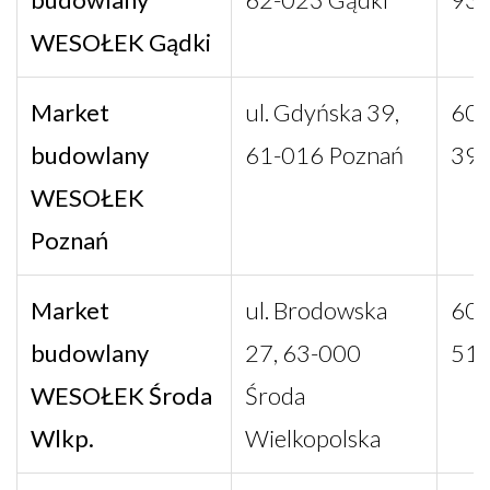
WESOŁEK Gądki
Market
ul. Gdyńska 39,
608
budowlany
61-016 Poznań
39
WESOŁEK
Poznań
Market
ul. Brodowska
602
budowlany
27, 63-000
51
WESOŁEK Środa
Środa
Wlkp.
Wielkopolska