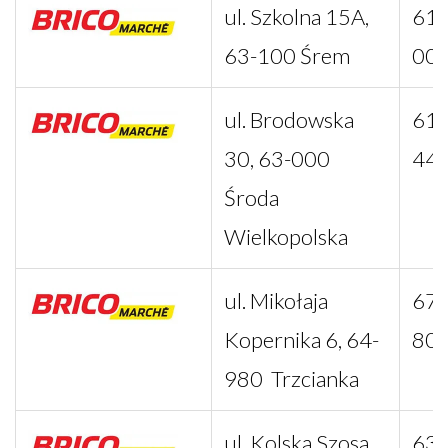
ul. Szkolna 15A,
61 
63-100 Śrem
00
ul. Brodowska
61 
30, 63-000
44
Środa
Wielkopolska
ul. Mikołaja
67 
Kopernika 6, 64-
80
980 Trzcianka
ul. Kolska Szosa
63 