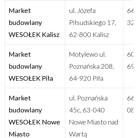
Market
ul. Józefa
660
budowlany
Piłsudskiego 17,
32
WESOŁEK Kalisz
62-800 Kalisz
Market
Motylewo ul.
606
budowlany
Poznańska 208,
69
WESOŁEK Piła
64-920 Piła
Market
ul. Poznańska
660
budowlany
45c, 63-040
08
WESOŁEK Nowe
Nowe Miasto nad
Miasto
Wartą