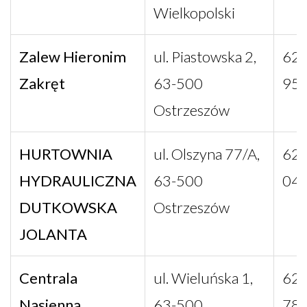
Wielkopolski
Zalew Hieronim
ul. Piastowska 2,
62 
Zakręt
63-500
95
Ostrzeszów
HURTOWNIA
ul. Olszyna 77/A,
62 
HYDRAULICZNA
63-500
04
DUTKOWSKA
Ostrzeszów
JOLANTA
Centrala
ul. Wieluńska 1,
62 
Nasienna
63-500
78