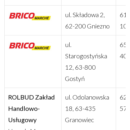
ul. Składowa 2,
61 
62-200 Gniezno
10
ul.
65 
Starogostyńska
40
12, 63-800
Gostyń
ROLBUD Zakład
ul. Odolanowska
62 
Handlowo-
18, 63-435
57
Usługowy
Granowiec