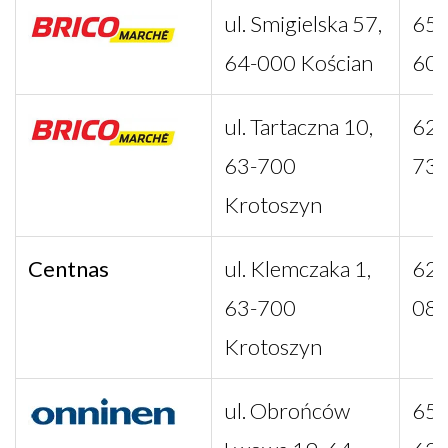
ul. Smigielska 57,
65 
64-000 Kościan
60
ul. Tartaczna 10,
62 
63-700
73
Krotoszyn
Centnas
ul. Klemczaka 1,
62 
63-700
08
Krotoszyn
ul. Obrońców
65 