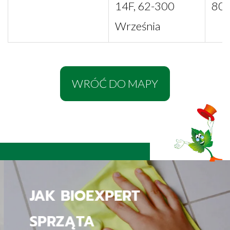
14F, 62-300
80
Września
WRÓĆ DO MAPY
JAK BIOEXPERT
SPRZĄTA