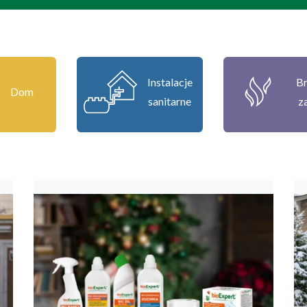
Instalacje
Br
Dom
sanitarne
z