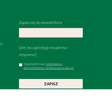
Zapisz się do newslettera
es
[anr_nocaptcha g-recaptcha-
response]
Zapoznałem się z
informacją o
administratorze i przetwarzaniu danych