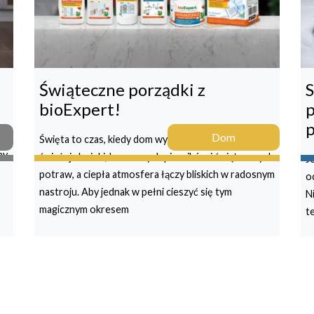
Świąteczne porządki z
S
bioExpert!
p
p
Dom
Święta to czas, kiedy dom wypełniają aromaty
ny
świeżej choinki, korzennych pierników i świątecznych
J
potraw, a ciepła atmosfera łączy bliskich w radosnym
o
nastroju. Aby jednak w pełni cieszyć się tym
N
magicznym okresem
t