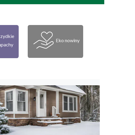
zydkie
Eko nowiny
apachy