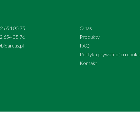
+22 654 05 75
O nas
22 654 05 76
Produkty
bioarcus.pl
FAQ
Polityka prywatności i cooki
Kontakt