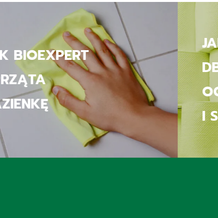
JAK BIOEXPERT
UDRAŻNIA
RURY I USUWA
ZAPACHY Z
ODPŁYWÓW