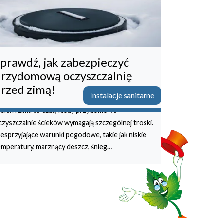
prawdź, jak zabezpieczyć
rzydomową oczyszczalnię
rzed zimą!
Instalacje sanitarne
esień i zima to czas, kiedy przydomowe
czyszczalnie ścieków wymagają szczególnej troski.
iesprzyjające warunki pogodowe, takie jak niskie
emperatury, marznący deszcz, śnieg…