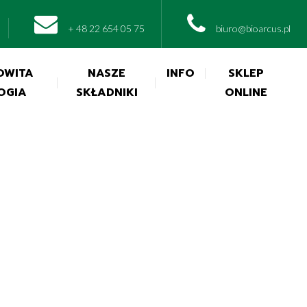
+ 48 22 654 05 75
biuro@bioarcus.pl
OWITA
NASZE
INFO
SKLEP
OGIA
SKŁADNIKI
ONLINE