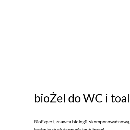
bioŻel do WC i t
BioExpert, znawca biologii, skomponował nową, s
budynkach użyteczności publicznej.