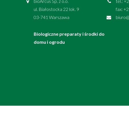
bioArcus Sp. z o.o.
tel.: 
ul. Białostocka 22 lok. 9
fax: +
03-741 Warszawa
biuro@
Biologiczne preparaty i środki do
domu i ogrodu