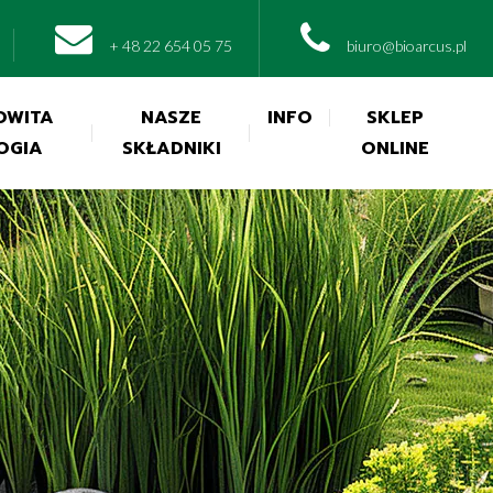
+ 48 22 654 05 75
biuro@bioarcus.pl
OWITA
NASZE
INFO
SKLEP
OGIA
SKŁADNIKI
ONLINE