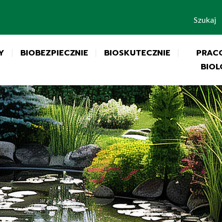
Szukaj
Y
BIOBEZPIECZNIE
BIOSKUTECZNIE
PRAC
BIOL