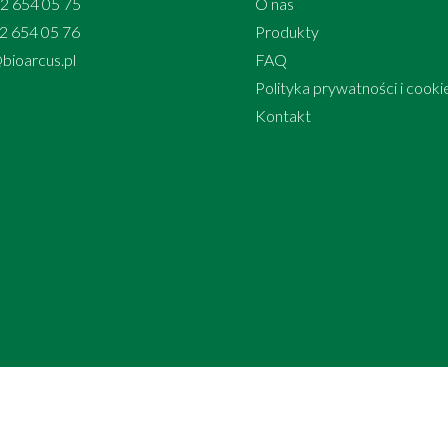
+22 654 05 75
O nas
22 654 05 76
Produkty
bioarcus.pl
FAQ
Polityka prywatności i cooki
Kontakt