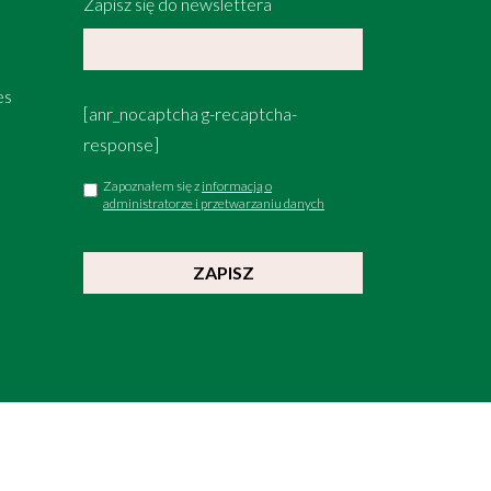
Zapisz się do newslettera
es
[anr_nocaptcha g-recaptcha-
response]
Zapoznałem się z
informacją o
administratorze i przetwarzaniu danych