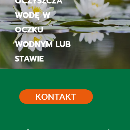
JAK BIOEXPERT
DBA O
OCZYSZCZALNIE
I SZAMBA
KONTAKT