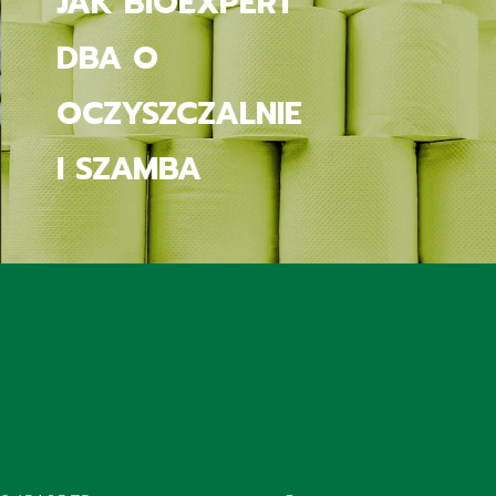
UDRAŻNIA
RURY I USUWA
ZAPACHY Z
ODPŁYWÓW