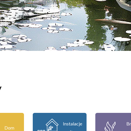
y
Instalacje
Br
Dom