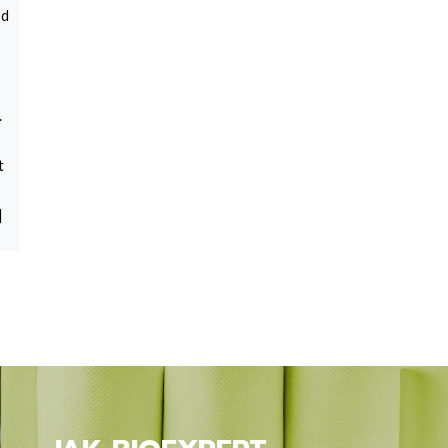
od
.
t
]
JAK BIOEXPERT