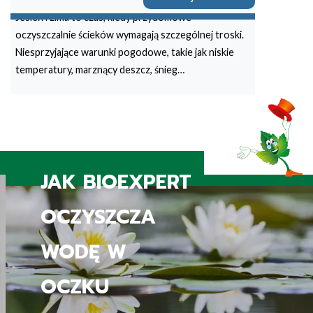
Jesień i zima to czas, kiedy przydomowe
oczyszczalnie ścieków wymagają szczególnej troski.
Niesprzyjające warunki pogodowe, takie jak niskie
temperatury, marznący deszcz, śnieg…
PERT
A
JAK BIOEX
SPRZĄTA
ŁAZIENKĘ