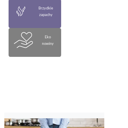
Brzydkie
zapachy
Eko
nowiny